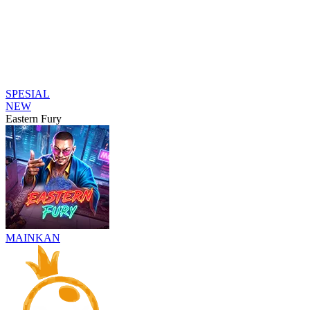
SPESIAL
NEW
Eastern Fury
MAINKAN