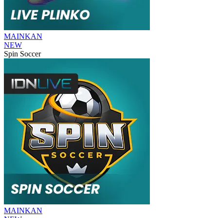
MAINKAN
NEW
Spin Soccer
MAINKAN