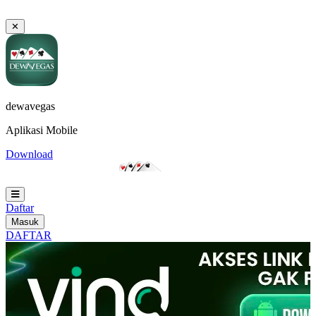
✕
dewavegas
Aplikasi Mobile
Download
Daftar
Masuk
DAFTAR