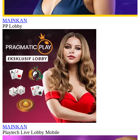
MAINKAN
PP Lobby
MAINKAN
Playtech Live Lobby Mobile