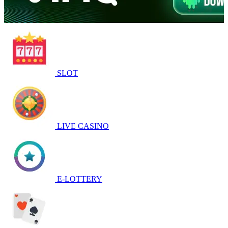
SLOT
LIVE CASINO
E-LOTTERY