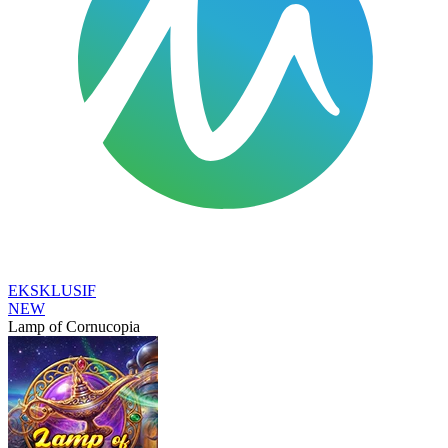
EKSKLUSIF
NEW
Lamp of Cornucopia