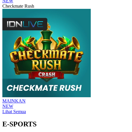
NEW
Checkmate Rush
MAINKAN
NEW
Lihat Semua
E-SPORTS