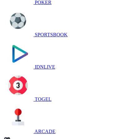
POKER
SPORTSBOOK
IDNLIVE
TOGEL
ARCADE