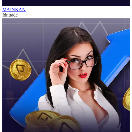
MAINKAN
Idntrade