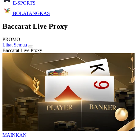
E-SPORTS
BOLATANGKAS
Baccarat Live Proxy
PROMO
Lihat Semua
Baccarat Live Proxy
MAINKAN