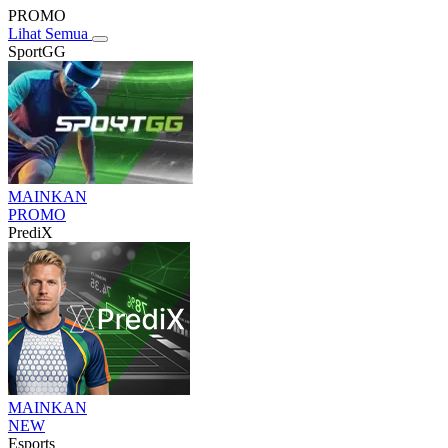
PROMO
Lihat Semua
SportGG
MAINKAN
PROMO
PrediX
MAINKAN
NEW
Esports