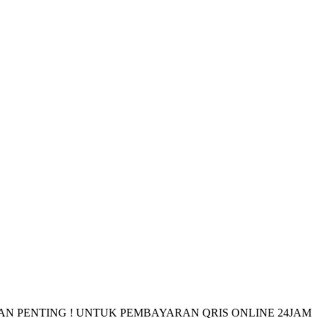
N PENTING ! UNTUK PEMBAYARAN QRIS ONLINE 24JAM