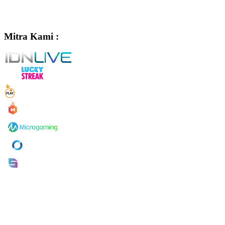
Mitra Kami :