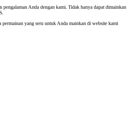
an pengalaman Anda dengan kami. Tidak hanya dapat dimainkan
S.
ta permainan yang seru untuk Anda mainkan di website kami