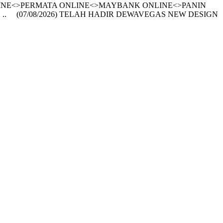
LINE<>PERMATA ONLINE<>MAYBANK ONLINE<>PANIN
E ..
(07/08/2026)
TELAH HADIR DEWAVEGAS NEW DESIGN