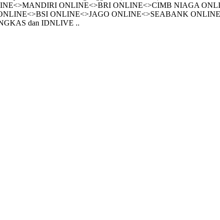
LINE<>MANDIRI ONLINE<>BRI ONLINE<>CIMB NIAGA ON
ONLINE<>BSI ONLINE<>JAGO ONLINE<>SEABANK ONLIN
NGKAS dan IDNLIVE ..