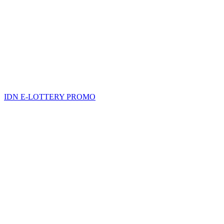
IDN E-LOTTERY
PROMO