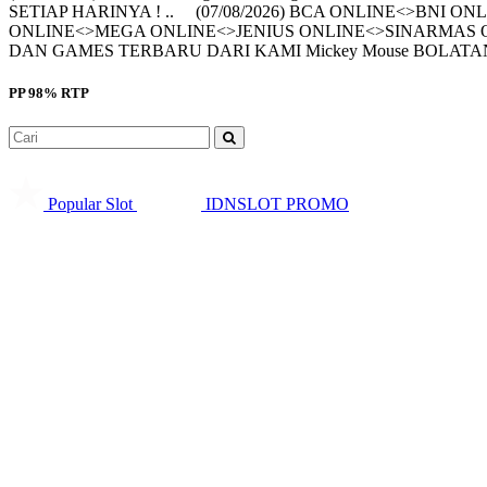
SETIAP HARINYA ! ..
(07/08/2026)
BCA ONLINE<>BNI ON
ONLINE<>MEGA ONLINE<>JENIUS ONLINE<>SINARMAS 
DAN GAMES TERBARU DARI KAMI Mickey Mouse BOLATA
PP 98% RTP
Popular Slot
IDNSLOT
PROMO