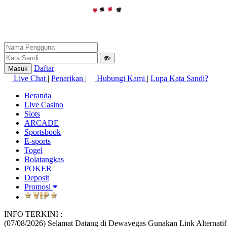
Daftar
Masuk
Live Chat
|
Penarikan
|
Hubungi Kami
|
Lupa Kata Sandi?
Beranda
Live Casino
Slots
ARCADE
Sportsbook
E-sports
Togel
Bolatangkas
POKER
Deposit
Promosi
INFO TERKINI :
(07/08/2026)
Selamat Datang di Dewavegas Gunakan Link Alternatif 