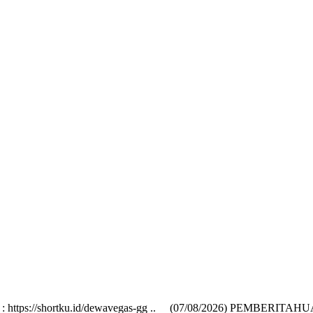
: https://shortku.id/dewavegas-gg ..
(07/08/2026)
PEMBERITAHUA