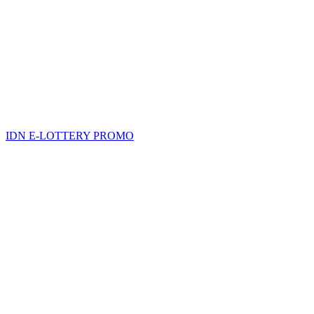
IDN E-LOTTERY
PROMO