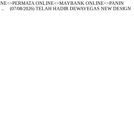
LINE<>PERMATA ONLINE<>MAYBANK ONLINE<>PANIN
E ..
(07/08/2026)
TELAH HADIR DEWAVEGAS NEW DESIGN