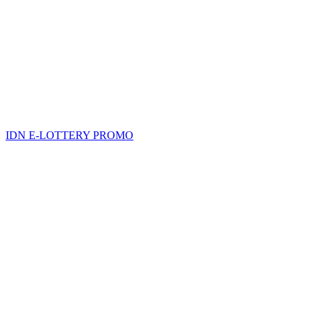
IDN E-LOTTERY
PROMO